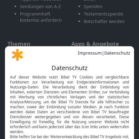
Sendungen von A-Z
Spenden
Programmheft
Testamentsspende
kostenlos anfordern
Botschafter werden
Themen
Apps & Angebote
Gott und Bibel erklärt
Newsletter
Feiertage
Mobile App
Interviews
Kids App
Neuigkeiten
Smart TV
HbbTV
Bibelthek Online-Bibel
Nächster Gottesdienst
Bibel TV
Service