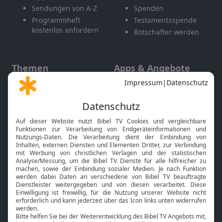
Sendungen von A-Z
Spenden
Programmheft
Testamentsspende
kostenlos anfordern
Botschafter werden
Themen
Apps & Angebote
Gott und Bibel erklärt
Newsletter
Feiertage
Mobile App
Interviews
Kids App
Neuigkeiten
Smart TV
HbbTV
Bibelthek Online-Bibel
Nächster Gottesdienst
Bibel TV
Service