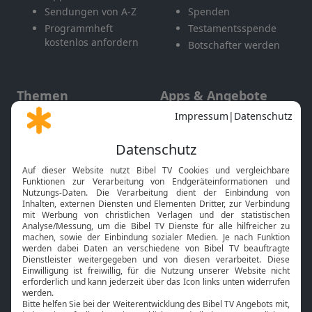
Sendungen von A-Z
Spenden
Programmheft
Testamentsspende
kostenlos anfordern
Botschafter werden
Themen
Apps & Angebote
Gott und Bibel erklärt
Newsletter
Feiertage
Mobile App
Interviews
Kids App
Neuigkeiten
Smart TV
HbbTV
Bibelthek Online-Bibel
Nächster Gottesdienst
Bibel TV
Service