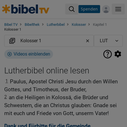
Spenden
Me
Bibel TV
Bibelthek
Lutherbibel
Kolosser
Kapitel 1
Kolosser 1
Videos einblenden
Lutherbibel online lesen
1
Paulus, Apostel Christi Jesu durch den Willen
Gottes, und Timotheus, der Bruder,
2
an die Heiligen in Kolossä, die Brüder und
Schwestern, die an Christus glauben: Gnade sei
mit euch und Friede von Gott, unserm Vater!
Dank und Fürbitte für die Gemeinde