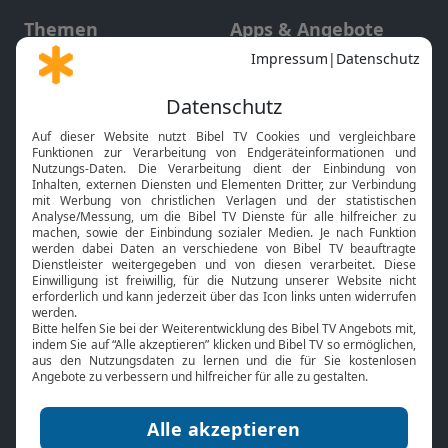
Themen
Apps & Angebote
Gott und Bibel erklärt
Newsletter
Feiertage
Mobile App
Interviews
Kids App
Neuigkeiten
Smart TV
HbbTV
Bibelthek Online-Bibel
Nächster Gottesdienst
Bibel TV
Service
Über uns
Kontakt
Jobs
TV-Empfang
Presse
FAQ
Mediadaten