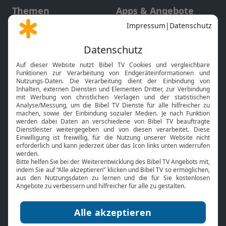
Themen
Apps & Angebote
Gott und Bibel erklärt
Newsletter
Feiertage
Mobile App
Interviews
Kids App
Neuigkeiten
Smart TV
HbbTV
Bibelthek Online-Bibel
Nächster Gottesdienst
Bibel TV
Service
Über uns
Kontakt
Jobs
TV-Empfang
Presse
FAQ
Mediadaten