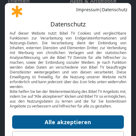
Themen
Apps & Angebote
Gott und Bibel erklärt
Newsletter
Feiertage
Mobile App
Interviews
Kids App
Neuigkeiten
Smart TV
HbbTV
Bibelthek Online-Bibel
Nächster Gottesdienst
Bibel TV
Service
Über uns
Kontakt
Jobs
TV-Empfang
Presse
FAQ
Mediadaten