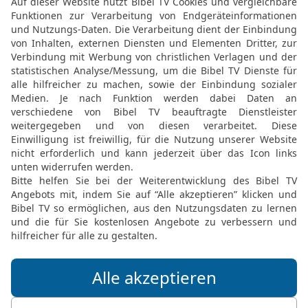
dass ich dein Sohn heiße
22
Aber der Vater sprach
beste Gewand her und zi
an seine Hand und Schuh
23
und bringt das gemäst
essen und fröhlich sein!
24
Denn dieser mein Sohn
geworden; er war verlore
fingen an, fröhlich zu sei
25
Aber der ältere Sohn 
Hause kam, hörte er Sin
26
und rief zu sich eine
27
Der aber sagte ihm: 
Vater hat das gemästete 
wiederhat.
28
Da wurde er zornig un