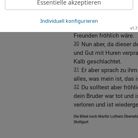
Vater heraus und bat ihn.
29
Er antwortete aber un
viele Jahre diene ich dir
du hast mir nie einen B
Freunden fröhlich wäre.
30
Nun aber, da dieser 
und Gut mit Huren verpr
Kalb geschlachtet.
31
Er aber sprach zu ihm:
alles, was mein ist, das i
32
Du solltest aber fröh
dein Bruder war tot und 
verloren und ist wiederg
Die Bibel nach Martin Luthers Übersetz
Stuttgart