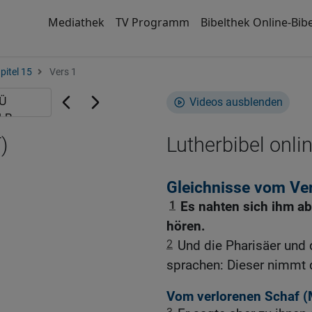
Mediathek
TV Programm
Bibelthek Online-Bibe
pitel 15
Vers 1
Videos ausblenden
)
Lutherbibel onli
Gleichnisse vom Ver
1
Es nahten sich ihm ab
hören.
2
Und die Pharisäer und 
sprachen: Dieser nimmt d
Vom verlorenen Schaf (