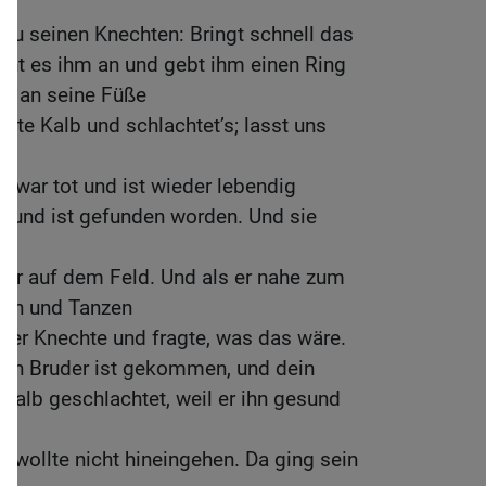
.
 zu seinen Knechten: Bringt schnell das
eht es ihm an und gebt ihm einen Ring
e an seine Füße
ete Kalb und schlachtet’s; lasst uns
 war tot und ist wieder lebendig
n und ist gefunden worden. Und sie
n.
war auf dem Feld. Und als er nahe zum
gen und Tanzen
n der Knechte und fragte, was das wäre.
Dein Bruder ist gekommen, und dein
Kalb geschlachtet, weil er ihn gesund
d wollte nicht hineingehen. Da ging sein