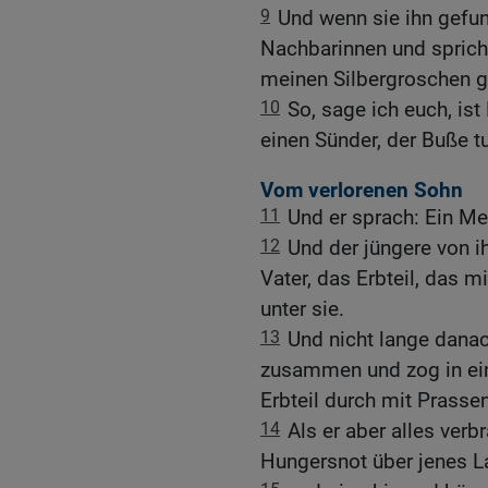
9
Und wenn sie ihn gefun
Nachbarinnen und spricht
meinen Silbergroschen ge
10
So, sage ich euch, is
einen Sünder, der Buße tu
Vom verlorenen Sohn
11
Und er sprach: Ein Me
12
Und der jüngere von i
Vater, das Erbteil, das m
unter sie.
13
Und nicht lange dana
zusammen und zog in ein 
Erbteil durch mit Prassen
14
Als er aber alles verb
Hungersnot über jenes La