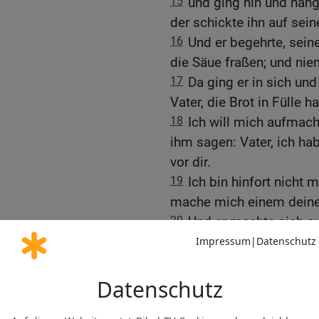
15
und ging hin und häng
der schickte ihn auf sein
16
Und er begehrte, sein
die Säue fraßen; und ni
17
Da ging er in sich un
Vater, die Brot in Fülle 
18
Ich will mich aufmac
ihm sagen: Vater, ich h
vor dir.
19
Ich bin hinfort nicht 
mache mich einem deiner
20
Und er machte sich au
noch weit entfernt war, s
und er lief und fiel ihm 
21
Der Sohn aber sprach 
gegen den Himmel und vor