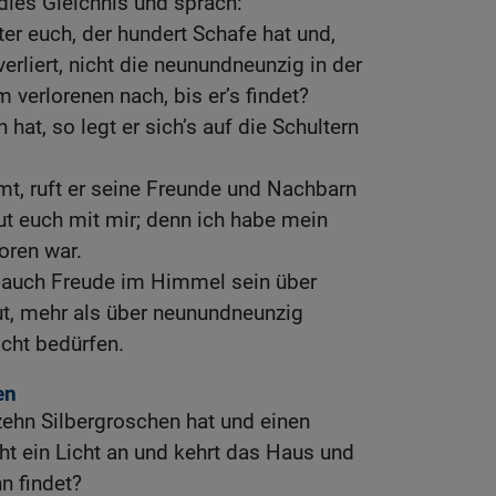
 dies Gleichnis und sprach:
er euch, der hundert Schafe hat und,
erliert, nicht die neunundneunzig in der
 verlorenen nach, bis er’s findet?
hat, so legt er sich’s auf die Schultern
, ruft er seine Freunde und Nachbarn
eut euch mit mir; denn ich habe mein
oren war.
d auch Freude im Himmel sein über
ut, mehr als über neunundneunzig
icht bedürfen.
en
zehn Silbergroschen hat und einen
cht ein Licht an und kehrt das Haus und
hn findet?