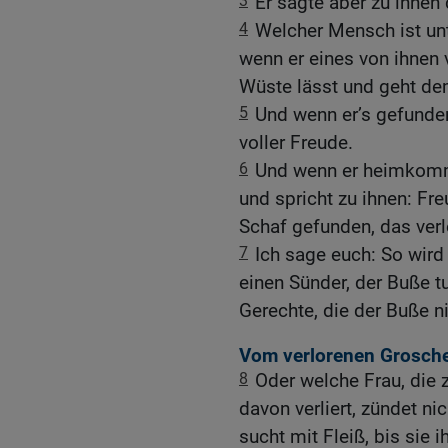
3
Er sagte aber zu ihnen
4
Welcher Mensch ist unt
wenn er eines von ihnen v
Wüste lässt und geht dem
5
Und wenn er’s gefunden 
voller Freude.
6
Und wenn er heimkommt
und spricht zu ihnen: Fr
Schaf gefunden, das verl
7
Ich sage euch: So wir
einen Sünder, der Buße t
Gerechte, die der Buße n
Vom verlorenen Grosch
8
Oder welche Frau, die 
davon verliert, zündet ni
sucht mit Fleiß, bis sie i