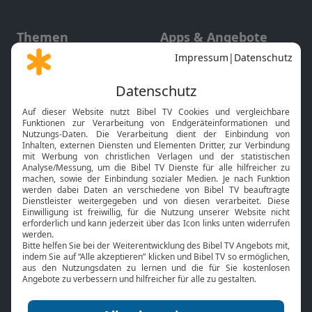
Themen
Apps & Angebote
Gott und Bibel erklärt
Newsletter
Feiertage
Mobile App
Interviews
Kids App
Neuigkeiten
Smart TV
HbbTV
Bibelthek Online-Bibel
Nächster Gottesdienst
Bibel TV
Service
Über uns
Kontakt
Jobs
TV-Empfang
Presse
FAQ
Mediadaten