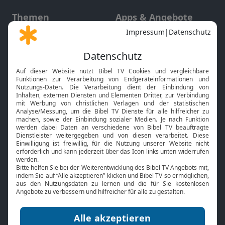
Themen
Apps & Angebote
Gott und Bibel erklärt
Newsletter
Feiertage
Mobile App
Interviews
Kids App
Neuigkeiten
Smart TV
HbbTV
Bibelthek Online-Bibel
Nächster Gottesdienst
Bibel TV
Service
Über uns
Kontakt
Jobs
TV-Empfang
Presse
FAQ
Mediadaten