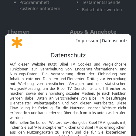
Programmheft
Testamentsspende
kostenlos anfordern
Botschafter werden
Themen
Apps & Angebote
Gott und Bibel erklärt
Newsletter
Feiertage
Mobile App
Interviews
Kids App
Neuigkeiten
Smart TV
HbbTV
Bibelthek Online-Bibel
Nächster Gottesdienst
Bibel TV
Service
Über uns
Kontakt
Jobs
TV-Empfang