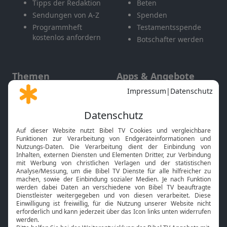
Tipps der Redaktion
Beten
Sendungen von A-Z
Spenden
Programmheft
Testamentsspende
kostenlos anfordern
Botschafter werden
Themen
Apps & Angebote
Gott und Bibel erklärt
Newsletter
Feiertage
Mobile App
Interviews
Kids App
Neuigkeiten
Smart TV
HbbTV
Bibelthek Online-Bibel
Nächster Gottesdienst
Bibel TV
Service