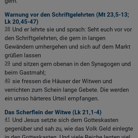
gern.
Warnung vor den Schriftgelehrten (
Mt 23,5-13
;
Lk 20,45-47
)
38
Und er lehrte sie und sprach: Seht euch vor vor
den Schriftgelehrten, die gern in langen
Gewändern umhergehen und sich auf dem Markt
grüßen lassen
39
und sitzen gern obenan in den Synagogen und
beim Gastmahl;
40
sie fressen die Häuser der Witwen und
verrichten zum Schein lange Gebete. Die werden
ein umso härteres Urteil empfangen.
Das Scherflein der Witwe (
Lk 21,1-4
)
41
Und Jesus setzte sich dem Gotteskasten
gegenüber und sah zu, wie das Volk Geld einlegte
in den Gotteskasten. Und viele Reiche legten viel