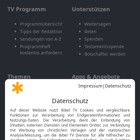
TV Programm
Unterstützen
Programmübersicht
Weitersagen
Tipps der Redaktion
Beten
Sendungen von A-Z
Spenden
Programmheft
Testamentsspende
kostenlos anfordern
Botschafter werden
Themen
Apps & Angebote
Gott und Bibel erklärt
Newsletter
Feiertage
Mobile App
Interviews
Kids App
Neuigkeiten
Smart TV
HbbTV
Bibelthek Online-Bibel
Nächster Gottesdienst