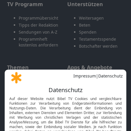
TV Programm
Unterstützen
Programmübersicht
Weitersagen
Tipps der Redaktion
Beten
Sendungen von A-Z
Spenden
Programmheft
Testamentsspende
kostenlos anfordern
Botschafter werden
Themen
Apps & Angebote
Gott und Bibel erklärt
Newsletter
Feiertage
Mobile App
Interviews
Kids App
Neuigkeiten
Smart TV
HbbTV
Bibelthek Online-Bibel
Nächster Gottesdienst