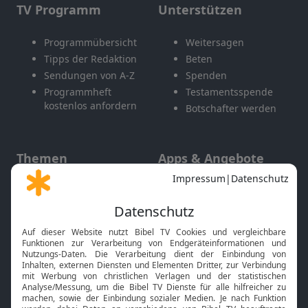
TV Programm
Unterstützen
Programmübersicht
Weitersagen
Tipps der Redaktion
Beten
Sendungen von A-Z
Spenden
Programmheft
Testamentsspende
kostenlos anfordern
Botschafter werden
Themen
Apps & Angebote
Gott und Bibel erklärt
Newsletter
Feiertage
Mobile App
Interviews
Kids App
Neuigkeiten
Smart TV
HbbTV
Bibelthek Online-Bibel
Nächster Gottesdienst