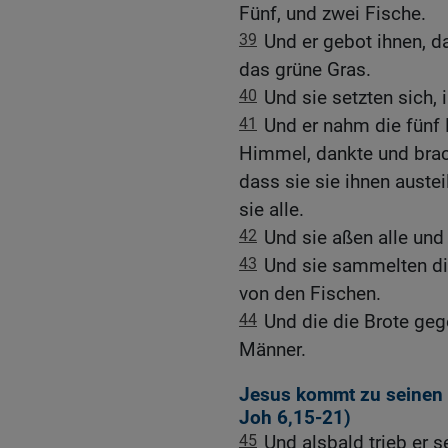
Fünf, und zwei Fische.
39
Und er gebot ihnen, da
das grüne Gras.
40
Und sie setzten sich, 
41
Und er nahm die fünf
Himmel, dankte und brac
dass sie sie ihnen austeil
sie alle.
42
Und sie aßen alle und
43
Und sie sammelten die
von den Fischen.
44
Und die die Brote geg
Männer.
Jesus kommt zu seinen 
Joh 6,15-21
)
45
Und alsbald trieb er s