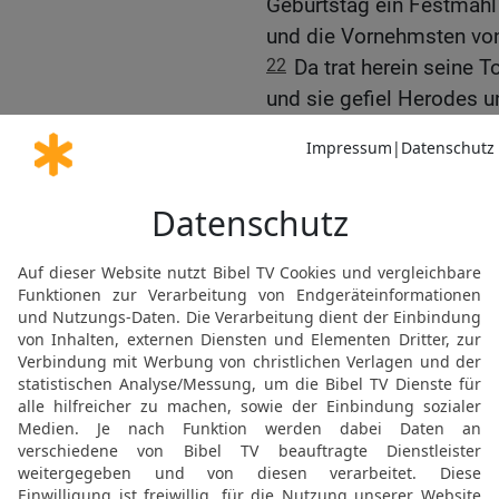
Geburtstag ein Festmahl
und die Vornehmsten von
22
Da trat herein seine T
und sie gefiel Herodes u
sprach der König zu dem 
ich will dir’s geben.
23
Und er schwor ihr feier
geben, bis zur Hälfte me
24
Und sie ging hinaus un
bitten? Die sprach: Das 
25
Da ging sie sogleich e
sprach: Ich will, dass du 
das Haupt Johannes des
26
Und der König wurde 
derer, die mit zu Tisch l
27
Und alsbald schickte 