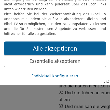
das Haupt des Johannes 
enthauptete ihn im Gefä
28
und trug sein Haupt h
Mädchen, und das Mädche
29
Und da das seine Jün
seinen Leichnam und legt
Die Speisung der Fünfta
6,1-13
)
30
Und die Apostel kam
verkündeten ihm alles, w
31
Und er sprach zu ihnen
und ruht ein wenig. Denn
und sie hatten nicht Zei
32
Und sie fuhren in ein
allein.
33
Und man sah sie wegfa