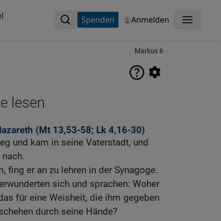
l
Spenden
Anmelden
Menü
Markus 6
ne lesen
azareth (
Mt 13,53-58
;
Lk 4,16-30
)
weg und kam in seine Vaterstadt, und
 nach.
, fing er an zu lehren in der Synagoge.
 verwunderten sich und sprachen: Woher
 das für eine Weisheit, die ihm gegeben
eschehen durch seine Hände?