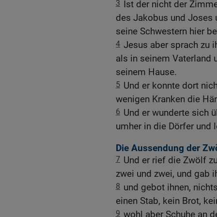
3
Ist der nicht der Zimm
des Jakobus und Joses 
seine Schwestern hier be
4
Jesus aber sprach zu i
als in seinem Vaterland 
seinem Hause.
5
Und er konnte dort nich
wenigen Kranken die Händ
6
Und er wunderte sich ü
umher in die Dörfer und l
Die Aussendung der Zwö
7
Und er rief die Zwölf z
zwei und zwei, und gab i
8
und gebot ihnen, nicht
einen Stab, kein Brot, ke
9
wohl aber Schuhe an d