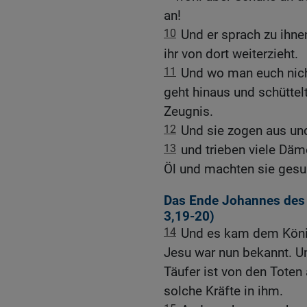
an!
10
Und er sprach zu ihnen
ihr von dort weiterzieht.
11
Und wo man euch nich
geht hinaus und schüttel
Zeugnis.
12
Und sie zogen aus und
13
und trieben viele Däm
Öl und machten sie gesu
Das Ende Johannes des 
3,19-20
)
14
Und es kam dem Köni
Jesu war nun bekannt. U
Täufer ist von den Tote
solche Kräfte in ihm.