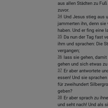
aus allen Städten zu Fu
zuvor.
34
Und Jesus stieg aus 
jammerten ihn, denn sie 
haben. Und er fing eine l
35
Da nun der Tag fast v
ihm und sprachen: Die Stä
vergangen;
36
lass sie gehen, damit
gehen und sich etwas zu
37
Er aber antwortete und
essen! Und sie sprachen 
für zweihundert Silbergr
geben?
38
Er aber sprach zu ihne
und seht nach! Und als si