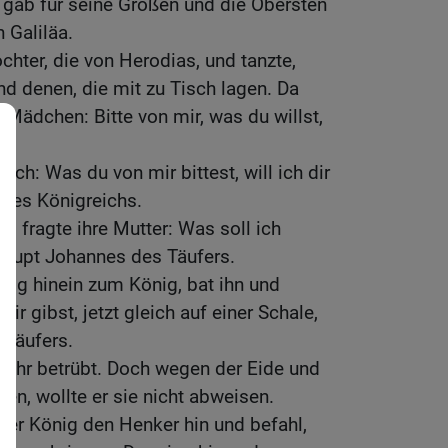
 gab für seine Großen und die Obersten
 Galiläa.
ochter, die von Herodias, und tanzte,
nd denen, die mit zu Tisch lagen. Da
Mädchen: Bitte von mir, was du willst,
lich: Was du von mir bittest, will ich dir
ines Königreichs.
d fragte ihre Mutter: Was soll ich
Haupt Johannes des Täufers.
ilig hinein zum König, bat ihn und
mir gibst, jetzt gleich auf einer Schale,
 Täufers.
sehr betrübt. Doch wegen der Eide und
agen, wollte er sie nicht abweisen.
der König den Henker hin und befahl,