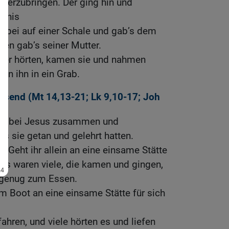
herzubringen. Der ging hin und
ngnis
erbei auf einer Schale und gab’s dem
n gab’s seiner Mutter.
ger hörten, kamen sie und nahmen
en ihn in ein Grab.
usend (
Mt 14,13-21
;
Lk 9,10-17
;
Joh
en bei Jesus zusammen und
as sie getan und gelehrt hatten.
: Geht ihr allein an eine einsame Stätte
 es waren viele, die kamen und gingen,
t genug zum Essen.
em Boot an eine einsame Stätte für sich
hren, und viele hörten es und liefen