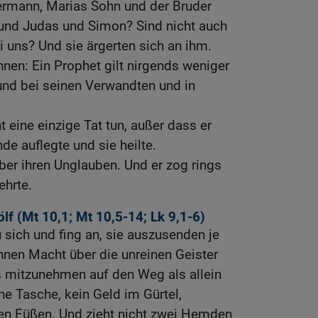
ermann, Marias Sohn und der Bruder
und Judas und Simon? Sind nicht auch
i uns? Und sie ärgerten sich an ihm.
hnen: Ein Prophet gilt nirgends weniger
und bei seinen Verwandten und in
t eine einzige Tat tun, außer dass er
e auflegte und sie heilte.
ber ihren Unglauben. Und er zog rings
ehrte.
lf (
Mt 10,1
;
Mt 10,5-14
;
Lk 9,1-6
)
u sich und fing an, sie auszusenden je
hnen Macht über die unreinen Geister
s mitzunehmen auf den Weg als allein
ine Tasche, kein Geld im Gürtel,
en Füßen. Und zieht nicht zwei Hemden