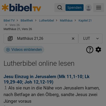
Spenden
Me
Bibel TV
Bibelthek
Lutherbibel
Matthäus
Kapitel 21
Vers 26
Matthäus 21, Vers 26
Videos einblenden
Lutherbibel online lesen
Jesu Einzug in Jerusalem (
Mk 11,1-10
;
Lk
19,29-40
;
Joh 12,12-19
)
1
Als sie nun in die Nähe von Jerusalem kamen,
nach Betfage an den Ölberg, sandte Jesus zwei
Jünger voraus