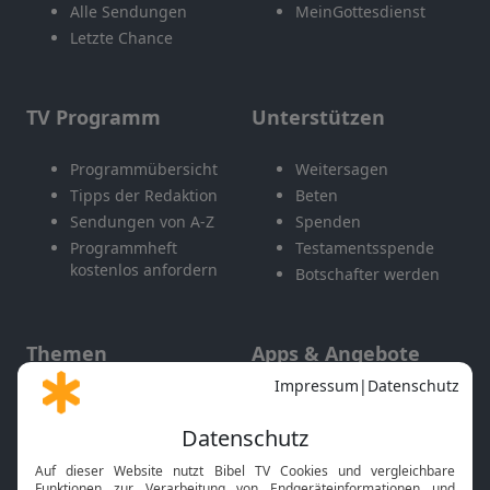
Alle Sendungen
MeinGottesdienst
Letzte Chance
TV Programm
Unterstützen
Programmübersicht
Weitersagen
Tipps der Redaktion
Beten
Sendungen von A-Z
Spenden
Programmheft
Testamentsspende
kostenlos anfordern
Botschafter werden
Themen
Apps & Angebote
Gott und Bibel erklärt
Newsletter
Feiertage
Mobile App
Interviews
Kids App
Neuigkeiten
Smart TV