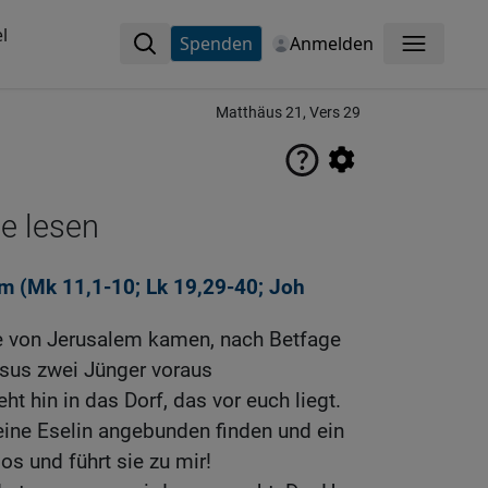
l
Spenden
Anmelden
Menü
Matthäus 21, Vers 29
ne lesen
m (
Mk 11,1-10
;
Lk 19,29-40
;
Joh
he von Jerusalem kamen, nach Betfage
esus zwei Jünger voraus
ht hin in das Dorf, das vor euch liegt.
eine Eselin angebunden finden und ein
 los und führt sie zu mir!