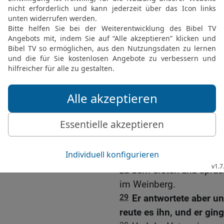
oder von den Menschen? 
sprachen: Sagen wir, sie
sagen: Warum habt ihr i
26
Sagen wir aber, sie 
vor dem Volk fürchten, d
Propheten.
27
Und sie antworteten J
Da sprach er zu ihnen: S
Vollmacht ich das tue.
Von den ungleichen Sö
28
Was meint ihr aber? 
zu dem ersten und sprach
im Weinberg.
29
Er antwortete aber un
reute es ihn, und er ging