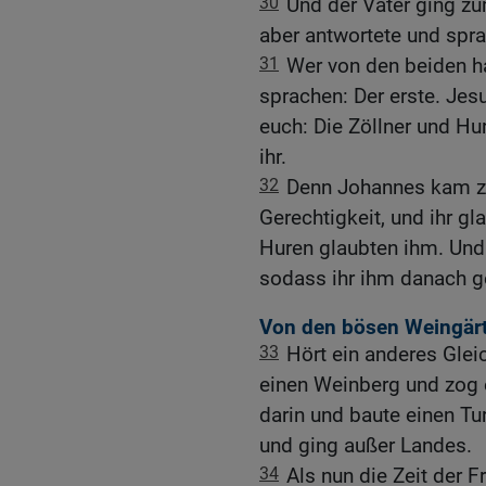
30
Und der Vater ging z
aber antwortete und sprac
31
Wer von den beiden ha
sprachen: Der erste. Jes
euch: Die Zöllner und H
ihr.
32
Denn Johannes kam z
Gerechtigkeit, und ihr gl
Huren glaubten ihm. Und o
sodass ihr ihm danach ge
Von den bösen Weingärt
33
Hört ein anderes Gleic
einen Weinberg und zog 
darin und baute einen Tu
und ging außer Landes.
34
Als nun die Zeit der 