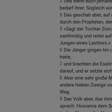
3
Und wenn euch jemand 
bedarf ihrer. Sogleich wi
4
Das geschah aber, auf 
durch den Propheten, der 
5
»Sagt der Tochter Zion
sanftmütig und reitet au
Jungen eines Lasttiers.«
6
Die Jünger gingen hin 
hatte,
7
und brachten die Eselin
darauf, und er setzte sic
8
Aber eine sehr große M
andere hieben Zweige vo
Weg.
9
Das Volk aber, das ihm
sprach: Hosianna dem So