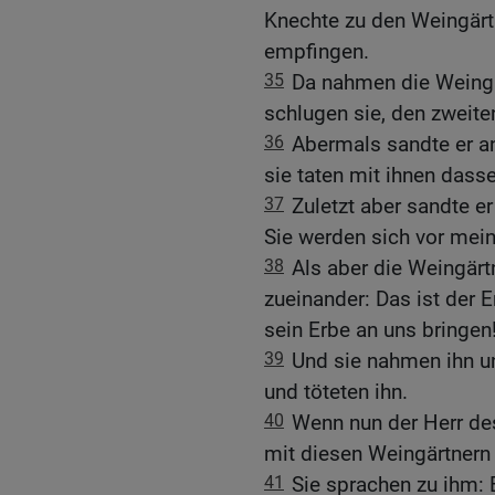
Knechte zu den Weingärtn
empfingen.
35
Da nahmen die Weingä
schlugen sie, den zweiten
36
Abermals sandte er an
sie taten mit ihnen dasse
37
Zuletzt aber sandte e
Sie werden sich vor me
38
Als aber die Weingärt
zueinander: Das ist der 
sein Erbe an uns bringen
39
Und sie nahmen ihn u
und töteten ihn.
40
Wenn nun der Herr de
mit diesen Weingärtnern
41
Sie sprachen zu ihm: