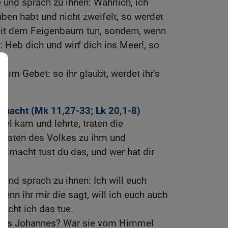
 und sprach zu ihnen: Wahrlich, ich
ben habt und nicht zweifelt, so werdet
 mit dem Feigenbaum tun, sondern, wenn
: Heb dich und wirf dich ins Meer!, so
et im Gebet: so ihr glaubt, werdet ihr’s
lmacht (
Mk 11,27-33
;
Lk 20,1-8
)
el kam und lehrte, traten die
ltesten des Volkes zu ihm und
llmacht tust du das, und wer hat dir
 und sprach zu ihnen: Ich will euch
enn ihr mir die sagt, will ich euch auch
acht ich das tue.
 des Johannes? War sie vom Himmel