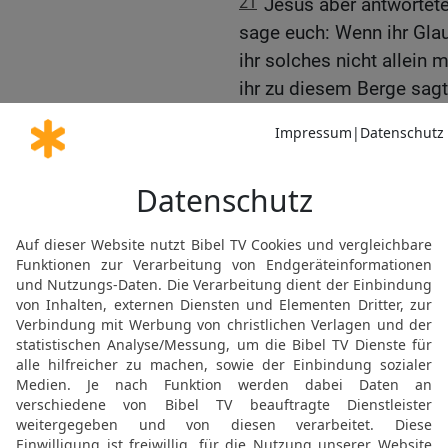
21
Jesus aber antwortete
sage euch: Wenn ihr Glau
ihr solches nicht allein
ihr zu diesem Berge sagt
wird’s geschehen.
22
Und alles, was ihr bitt
empfangen.
Die Frage nach Jesu Vol
23
Und als er in den Temp
Hohenpriester und die Ä
sprachen: Aus welcher Vo
diese Macht gegeben?
24
Jesus aber antwortete
auch eine Sache fragen; w
sagen, aus welcher Vollm
25
Woher war die Taufe