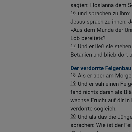
sagten: Hosianna dem Soh
16
und sprachen zu ihm:
Jesus sprach zu ihnen: J
»Aus dem Munde der Unm
Lob bereitet«?
17
Und er ließ sie stehen
Betanien und blieb dort 
Der verdorrte Feigenbau
18
Als er aber am Morgen
19
Und er sah einen Fei
fand nichts daran als Bl
wachse Frucht auf dir i
verdorrte sogleich.
20
Und als das die Jünge
sprachen: Wie ist der Fe