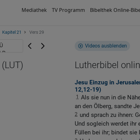
Mediathek
TV Programm
Bibelthek Online-Bibe
Kapitel 21
Vers 29
Videos ausblenden
 (LUT)
Lutherbibel onli
Jesu Einzug in Jerusale
12,12-19
)
1
Als sie nun in die Nä
an den Ölberg, sandte J
2
und sprach zu ihnen: Ge
Und sogleich werdet ihr 
Füllen bei ihr; bindet sie