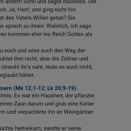
um andern Sohn und sagte dasselbe. Der
h: Ja, Herr!, und ging nicht hin.
t des Vaters Willen getan? Sie
us sprach zu ihnen: Wahrlich, ich sage
uren kommen eher ins Reich Gottes als
u euch und wies euch den Weg der
aubtet ihm nicht; aber die Zöllner und
bwohl ihr’s saht, reute es euch nicht,
glaubt hättet.
nern (
Mk 12,1-12
;
Lk 20,9-19
)
hnis: Es war ein Hausherr, der pflanzte
einen Zaun darum und grub eine Kelter
rm und verpachtete ihn an Weingärtner
Früchte herbeikam, sandte er seine