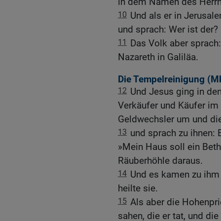
in dem Namen des Herrn!
10
Und als er in Jerusale
und sprach: Wer ist der?
11
Das Volk aber sprach:
Nazareth in Galiläa.
Die Tempelreinigung (
Mk
12
Und Jesus ging in den
Verkäufer und Käufer im
Geldwechsler um und die
13
und sprach zu ihnen: 
»Mein Haus soll ein Beth
Räuberhöhle daraus.
14
Und es kamen zu ihm 
heilte sie.
15
Als aber die Hohenpri
sahen, die er tat, und di