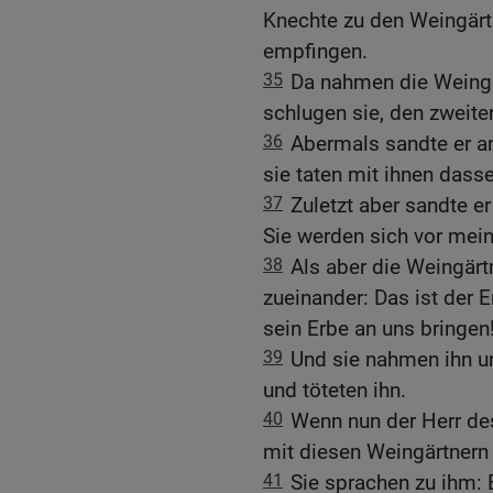
Knechte zu den Weingärtn
empfingen.
35
Da nahmen die Weingä
schlugen sie, den zweiten
36
Abermals sandte er an
sie taten mit ihnen dasse
37
Zuletzt aber sandte e
Sie werden sich vor me
38
Als aber die Weingärt
zueinander: Das ist der 
sein Erbe an uns bringen
39
Und sie nahmen ihn u
und töteten ihn.
40
Wenn nun der Herr de
mit diesen Weingärtnern
41
Sie sprachen zu ihm: