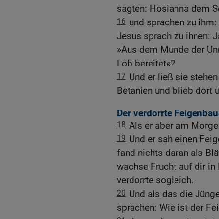
sagten: Hosianna dem Soh
16
und sprachen zu ihm:
Jesus sprach zu ihnen: J
»Aus dem Munde der Unm
Lob bereitet«?
17
Und er ließ sie stehen
Betanien und blieb dort 
Der verdorrte Feigenbau
18
Als er aber am Morgen
19
Und er sah einen Fei
fand nichts daran als Bl
wachse Frucht auf dir i
verdorrte sogleich.
20
Und als das die Jünge
sprachen: Wie ist der Fe