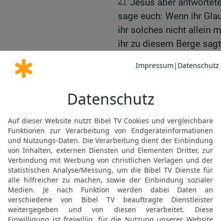
21
Jesus aber antwortete
sage euch: Wenn ihr Glau
ihr solches nicht allein
ihr zu diesem Berge sagt
wird’s geschehen.
22
Und alles, was ihr bitt
empfangen.
Die Frage nach Jesu Vol
23
Und als er in den Temp
Hohenpriester und die Ä
sprachen: Aus welcher Vo
diese Macht gegeben?
24
Jesus aber antwortete
auch eine Sache fragen; w
sagen, aus welcher Vollm
25
Woher war die Taufe