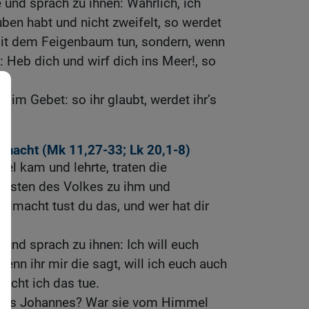
 und sprach zu ihnen: Wahrlich, ich
ben habt und nicht zweifelt, so werdet
 mit dem Feigenbaum tun, sondern, wenn
: Heb dich und wirf dich ins Meer!, so
et im Gebet: so ihr glaubt, werdet ihr’s
lmacht (
Mk 11,27-33
;
Lk 20,1-8
)
el kam und lehrte, traten die
ltesten des Volkes zu ihm und
llmacht tust du das, und wer hat dir
 und sprach zu ihnen: Ich will euch
enn ihr mir die sagt, will ich euch auch
acht ich das tue.
 des Johannes? War sie vom Himmel