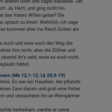
um andern Sohn und sagte dasselbe. Der
h: Ja, Herr!, und ging nicht hin.
t des Vaters Willen getan? Sie
us sprach zu ihnen: Wahrlich, ich sage
uren kommen eher ins Reich Gottes als
u euch und wies euch den Weg der
aubtet ihm nicht; aber die Zöllner und
bwohl ihr’s saht, reute es euch nicht,
glaubt hättet.
nern (
Mk 12,1-12
;
Lk 20,9-19
)
hnis: Es war ein Hausherr, der pflanzte
einen Zaun darum und grub eine Kelter
rm und verpachtete ihn an Weingärtner
Früchte herbeikam, sandte er seine