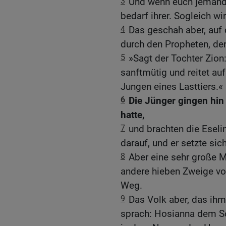
3
Und wenn euch jemand 
bedarf ihrer. Sogleich wi
4
Das geschah aber, auf 
durch den Propheten, der 
5
»Sagt der Tochter Zion
sanftmütig und reitet au
Jungen eines Lasttiers.«
6
Die Jünger gingen hin
hatte,
7
und brachten die Eselin
darauf, und er setzte sic
8
Aber eine sehr große M
andere hieben Zweige vo
Weg.
9
Das Volk aber, das ihm
sprach: Hosianna dem So