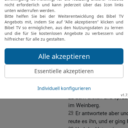
oder von den Menschen? 
sprachen: Sagen wir, sie
sagen: Warum habt ihr i
26
Sagen wir aber, sie 
vor dem Volk fürchten, d
Propheten.
27
Und sie antworteten J
Da sprach er zu ihnen: S
Vollmacht ich das tue.
Von den ungleichen Sö
28
Was meint ihr aber? 
zu dem ersten und sprach
im Weinberg.
29
Er antwortete aber und
reute es ihn, und er ging 