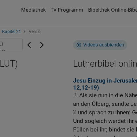
Mediathek
TV Programm
Bibelthek Online-Bibe
Kapitel 21
Vers 6
Videos ausblenden
(LUT)
Lutherbibel onli
Jesu Einzug in Jerusale
12,12-19
)
1
Als sie nun in die Nä
an den Ölberg, sandte J
2
und sprach zu ihnen: Ge
Und sogleich werdet ihr 
Füllen bei ihr; bindet sie