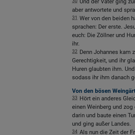
30
Und der Vater ging z
aber antwortete und sprac
31
Wer von den beiden ha
sprachen: Der erste. Jes
euch: Die Zöllner und H
ihr.
32
Denn Johannes kam z
Gerechtigkeit, und ihr gl
Huren glaubten ihm. Und o
sodass ihr ihm danach ge
Von den bösen Weingärt
33
Hört ein anderes Gleic
einen Weinberg und zog 
darin und baute einen Tu
und ging außer Landes.
34
Als nun die Zeit der 