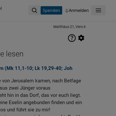
l
Spenden
Anmelden
Menü
Matthäus 21, Vers 6
ne lesen
m (
Mk 11,1-10
;
Lk 19,29-40
;
Joh
he von Jerusalem kamen, nach Betfage
esus zwei Jünger voraus
ht hin in das Dorf, das vor euch liegt.
eine Eselin angebunden finden und ein
 los und führt sie zu mir!