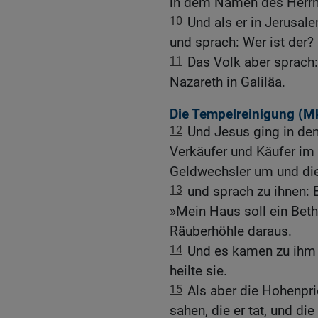
in dem Namen des Herrn!
10
Und als er in Jerusale
und sprach: Wer ist der?
11
Das Volk aber sprach:
Nazareth in Galiläa.
Die Tempelreinigung (
Mk
12
Und Jesus ging in den
Verkäufer und Käufer im
Geldwechsler um und die
13
und sprach zu ihnen: 
»Mein Haus soll ein Beth
Räuberhöhle daraus.
14
Und es kamen zu ihm 
heilte sie.
15
Als aber die Hohenpri
sahen, die er tat, und di