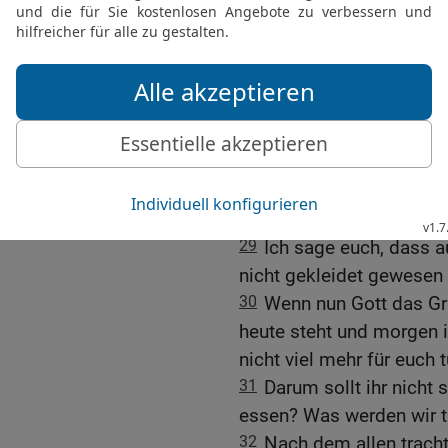
ernten nicht, sie sammel
himmlischer Vater ernährt
kostbarer als sie?
27
Wer ist aber unter euc
könnte, wie sehr er sich
28
Und warum sorgt ihr e
auf dem Feld an, wie sie
spinnen sie nicht.
29
Ich sage euch, dass au
nicht gekleidet gewesen 
30
Wenn nun Gott das Gr
heute steht und morgen i
nicht viel mehr für euch 
31
Darum sollt ihr nicht
essen? Was werden wir t
32
Nach dem allen trach