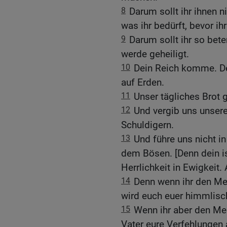
8
Darum sollt ihr ihnen n
was ihr bedürft, bevor ihr 
9
Darum sollt ihr so be
werde geheiligt.
10
Dein Reich komme. D
auf Erden.
11
Unser tägliches Brot 
12
Und vergib uns unsere
Schuldigern.
13
Und führe uns nicht i
dem Bösen. [Denn dein is
Herrlichkeit in Ewigkeit.
14
Denn wenn ihr den Me
wird euch euer himmlisc
15
Wenn ihr aber den Men
Vater eure Verfehlungen 