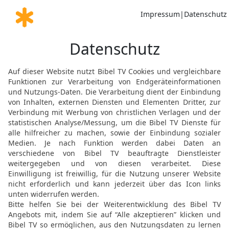
stehlen.
21
Denn wo dein Schatz is
22
Das Auge ist das Lich
so wird dein ganzer Leib 
23
Wenn aber dein Auge b
finster sein. Wenn nun das
groß wird dann die Finste
24
Niemand kann zwei He
einen hassen und den and
hängen und den andern ve
und dem Mammon.
25
Darum sage ich euch:
ihr essen und trinken wer
anziehen werdet. Ist nic
der Leib mehr als die Kl
26
Seht die Vögel unter 