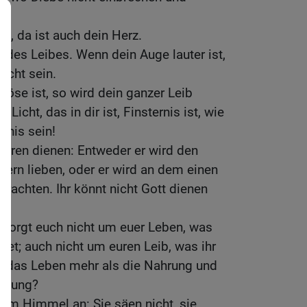
t, da ist auch dein Herz.
t des Leibes. Wenn dein Auge lauter ist,
licht sein.
öse ist, so wird dein ganzer Leib
 Licht, das in dir ist, Finsternis ist, wie
rnis sein!
rren dienen: Entweder er wird den
ern lieben, oder er wird an dem einen
rachten. Ihr könnt nicht Gott dienen
 Sorgt euch nicht um euer Leben, was
det; auch nicht um euren Leib, was ihr
ht das Leben mehr als die Nahrung und
eidung?
dem Himmel an: Sie säen nicht, sie