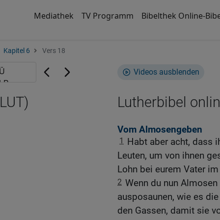
Mediathek
TV Programm
Bibelthek Online-Bibe
Kapitel 6
Vers 18
Videos ausblenden
(LUT)
Lutherbibel onli
Vom Almosengeben
1
Habt aber acht, dass i
Leuten, um von ihnen ges
Lohn bei eurem Vater i
2
Wenn du nun Almosen gi
ausposaunen, wie es die
den Gassen, damit sie v