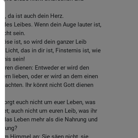
t, da ist auch dein Herz.
t des Leibes. Wenn dein Auge lauter ist,
licht sein.
öse ist, so wird dein ganzer Leib
 Licht, das in dir ist, Finsternis ist, wie
rnis sein!
rren dienen: Entweder er wird den
ern lieben, oder er wird an dem einen
rachten. Ihr könnt nicht Gott dienen
 Sorgt euch nicht um euer Leben, was
det; auch nicht um euren Leib, was ihr
ht das Leben mehr als die Nahrung und
eidung?
dem Himmel an: Sie säen nicht, sie