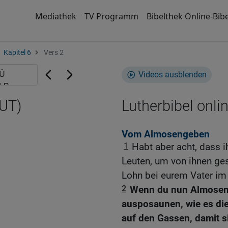
Mediathek
TV Programm
Bibelthek Online-Bibe
Kapitel 6
Vers 2
Videos ausblenden
LUT)
Lutherbibel onli
Vom Almosengeben
1
Habt aber acht, dass i
Leuten, um von ihnen ges
Lohn bei eurem Vater i
2
Wenn du nun Almosen gi
ausposaunen, wie es di
auf den Gassen, damit s