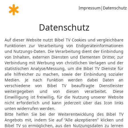
stehlen.
21
Denn wo dein Schatz is
22
Das Auge ist das Lich
so wird dein ganzer Leib 
23
Wenn aber dein Auge b
finster sein. Wenn nun das
groß wird dann die Finste
24
Niemand kann zwei He
einen hassen und den and
hängen und den andern ve
und dem Mammon.
25
Darum sage ich euch:
ihr essen und trinken wer
anziehen werdet. Ist nic
der Leib mehr als die Kl
26
Seht die Vögel unter 