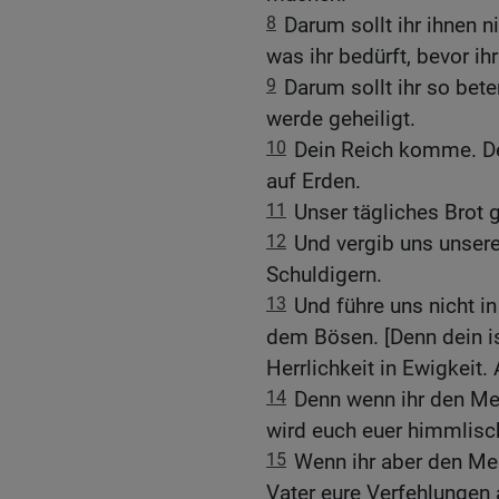
8
Darum sollt ihr ihnen n
was ihr bedürft, bevor ihr 
9
Darum sollt ihr so be
werde geheiligt.
10
Dein Reich komme. D
auf Erden.
11
Unser tägliches Brot 
12
Und vergib uns unsere
Schuldigern.
13
Und führe uns nicht i
dem Bösen. [Denn dein is
Herrlichkeit in Ewigkeit.
14
Denn wenn ihr den Me
wird euch euer himmlisc
15
Wenn ihr aber den Men
Vater eure Verfehlungen 