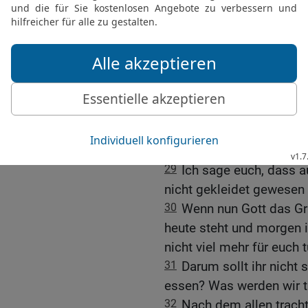
ernten nicht, sie sammel
himmlischer Vater ernährt
kostbarer als sie?
27
Wer ist aber unter euc
könnte, wie sehr er sich
28
Und warum sorgt ihr e
auf dem Feld an, wie sie
spinnen sie nicht.
29
Ich sage euch, dass au
nicht gekleidet gewesen 
30
Wenn nun Gott das Gr
heute steht und morgen i
nicht viel mehr für euch 
31
Darum sollt ihr nicht
essen? Was werden wir t
32
Nach dem allen trach