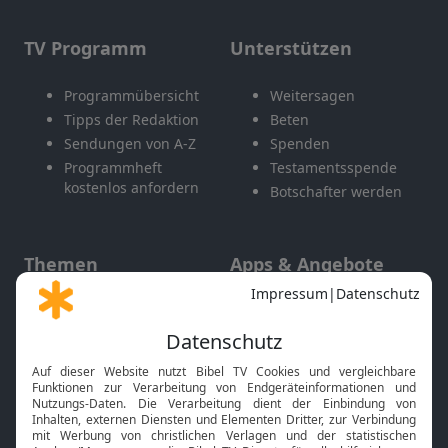
TV Programm
Unterstützen
Programmübersicht
Weitersagen
Tipps der Redaktion
Beten
Sendungen von A-Z
Spenden
Programmheft
Testamentsspende
kostenlos anfordern
Botschafter werden
Themen
Apps & Angebote
Gott und Bibel erklärt
Newsletter
Feiertage
Mobile App
Interviews
Kids App
Neuigkeiten
Smart TV
HbbTV
Bibelthek Online-Bibel