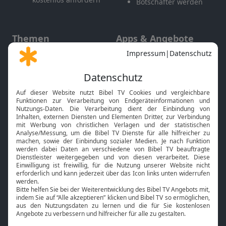
Botschafter werden
Themen
Apps & Angebote
Gott und Bibel erklärt
Newsletter
Feiertage
Mobile App
Interviews
Kids App
Neuigkeiten
Smart TV
HbbTV
Bibelthek Online-Bibel
Nächster Gottesdienst
Bibel TV
Service
Über uns
Kontakt
Jobs
TV-Empfang
Presse
FAQ