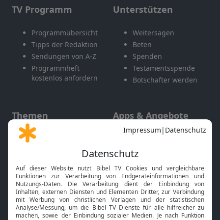
TV Programm
Unterstützen
Programmübersicht
Weitersagen
Tipps der Redaktion
Beten
Sendungen von A-Z
Spenden
Programmheft
Testamentsspende
kostenlos anfordern
Botschafter werden
Themen
Apps & Angebote
Gott und Bibel erklärt
Newsletter
Feiertage
Mobile App
Interviews
Kids App
Neuigkeiten
Smart TV
HbbTV
Bibelthek Online-Bibel
Nächster Gottesdienst