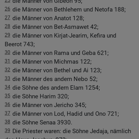
25
die Männer von Gibeon 95;
26
die Männer von Bethlehem und Netofa 188;
27
die Männer von Anatot 128;
28
die Männer von Bet-Asmawet 42;
29
die Männer von Kirjat-Jearim, Kefira und
Beerot 743;
30
die Männer von Rama und Geba 621;
31
die Männer von Michmas 122;
32
die Männer von Bethel und Ai 123;
33
die Männer des andern Nebo 52;
34
die Söhne des andern Elam 1254;
35
die Söhne Harim 320;
36
die Männer von Jericho 345;
37
die Männer von Lod, Hadid und Ono 721;
38
die Söhne Senaa 3930.
39
Die Priester waren: die Söhne Jedaja, nämlich