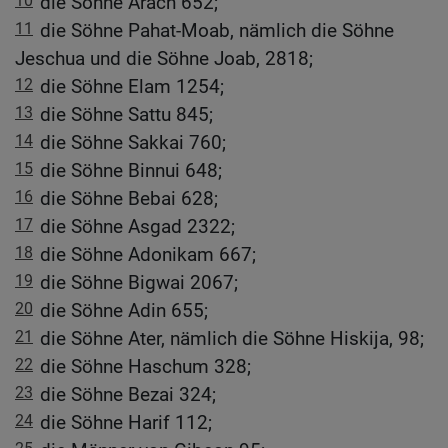
10
die Söhne Arach 652;
11
die Söhne Pahat-Moab, nämlich die Söhne
Jeschua und die Söhne Joab, 2818;
12
die Söhne Elam 1254;
13
die Söhne Sattu 845;
14
die Söhne Sakkai 760;
15
die Söhne Binnui 648;
16
die Söhne Bebai 628;
17
die Söhne Asgad 2322;
18
die Söhne Adonikam 667;
19
die Söhne Bigwai 2067;
20
die Söhne Adin 655;
21
die Söhne Ater, nämlich die Söhne Hiskija, 98;
22
die Söhne Haschum 328;
23
die Söhne Bezai 324;
24
die Söhne Harif 112;