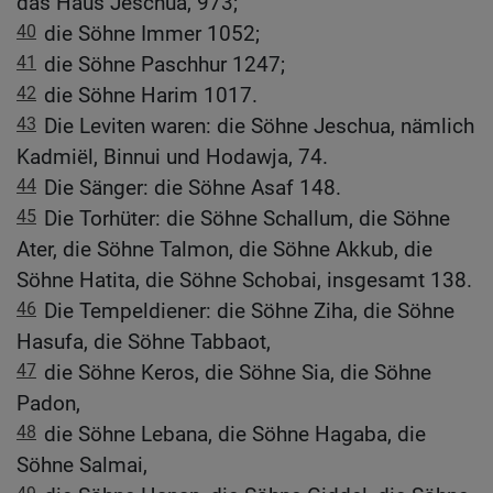
das Haus Jeschua, 973;
40
die Söhne Immer 1052;
41
die Söhne Paschhur 1247;
42
die Söhne Harim 1017.
43
Die Leviten waren: die Söhne Jeschua, nämlich
Kadmiël, Binnui und Hodawja, 74.
44
Die Sänger: die Söhne Asaf 148.
45
Die Torhüter: die Söhne Schallum, die Söhne
Ater, die Söhne Talmon, die Söhne Akkub, die
Söhne Hatita, die Söhne Schobai, insgesamt 138.
46
Die Tempeldiener: die Söhne Ziha, die Söhne
Hasufa, die Söhne Tabbaot,
47
die Söhne Keros, die Söhne Sia, die Söhne
Padon,
48
die Söhne Lebana, die Söhne Hagaba, die
Söhne Salmai,