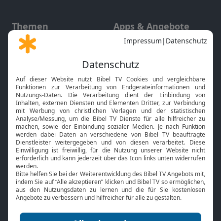
Themen
Apps & Angebote
Gott und Bibel erklärt
Newsletter
Feiertage
Mobile App
Interviews
Kids App
Neuigkeiten
Smart TV
HbbTV
Bibelthek Online-Bibel
Nächster Gottesdienst
Bibel TV
Service
Über uns
Kontakt
Jobs
TV-Empfang
Presse
FAQ
Mediadaten