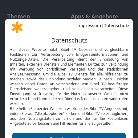
Themen
Apps & Angebote
Gott und Bibel erklärt
Newsletter
Feiertage
Mobile App
Interviews
Kids App
Neuigkeiten
Smart TV
HbbTV
Bibelthek Online-Bibel
Nächster Gottesdienst
Bibel TV
Service
Über uns
Kontakt
Jobs
TV-Empfang
Presse
FAQ
Mediadaten