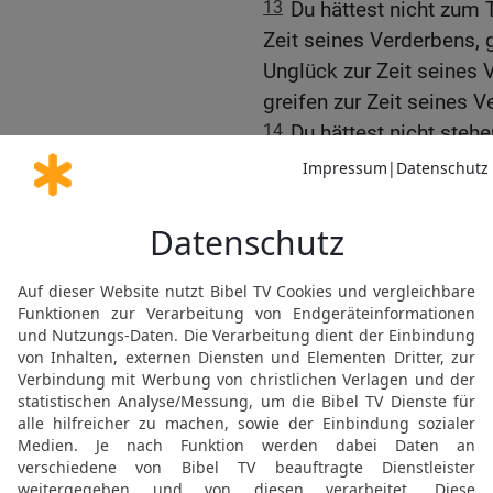
13
Du hättest nicht zum 
Zeit seines Verderbens, 
Unglück zur Zeit seines 
greifen zur Zeit seines V
14
Du hättest nicht steh
Entronnenen zu morden, s
sollen zur Zeit der Not.
Die Rettung Israels
15
Denn der Tag des HERR
getan hast, soll dir gesc
zurück.
16
Denn wie ihr auf mein
sollen alle Völker täglich
ausschlürfen und sollen 
17
Aber auf dem Berge Zio
sein, und das Haus Jakob