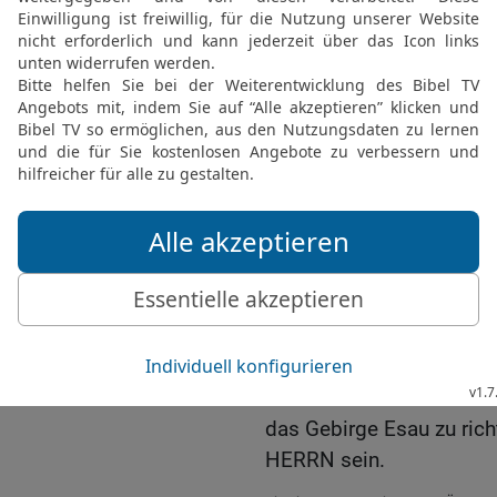
18
Und das Haus Jakob s
Josef eine Flamme, aber
anzünden und verzehren
entrinnen wird; denn der
19
Und die im Südland w
die im Hügelland das Lan
Gefilde Ephraims und da
Benjamin das Gebirge Gi
20
Und die Weggeführten
Kanaaniter bis nach Sare
Jerusalem, die in Sefara
besitzen.
21
Und es werden die Ger
das Gebirge Esau zu rich
HERRN sein.