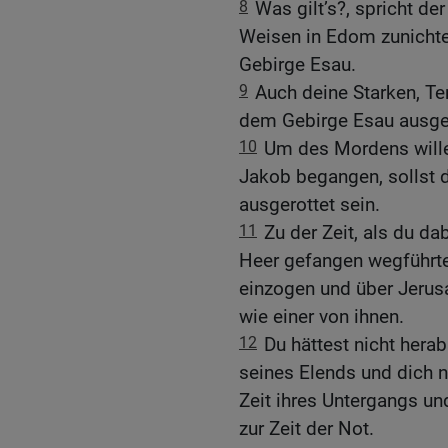
8
Was gilt’s?, spricht der
Weisen in Edom zunicht
Gebirge Esau.
9
Auch deine Starken, Te
dem Gebirge Esau ausger
10
Um des Mordens wille
Jakob begangen, sollst 
ausgerottet sein.
11
Zu der Zeit, als du d
Heer gefangen wegführte
einzogen und über Jerus
wie einer von ihnen.
12
Du hättest nicht herab
seines Elends und dich n
Zeit ihres Untergangs un
zur Zeit der Not.