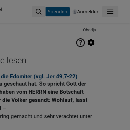
l
Spenden
Anmelden
Menü
Obadja
ne lesen
 die Edomiter (vgl.
Jer 49,7-22
)
a geschaut hat. So spricht Gott der
 haben vom HERRN eine Botschaft
er die Völker gesandt: Wohlauf, lasst
! –
ering gemacht und sehr verachtet unter