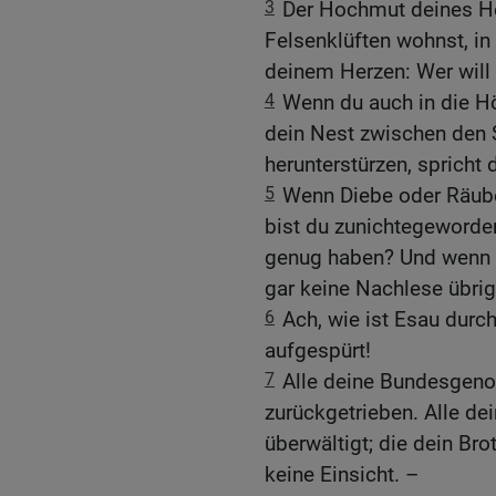
3
Der Hochmut deines Her
Felsenklüften wohnst, in
deinem Herzen: Wer will
4
Wenn du auch in die Hö
dein Nest zwischen den S
herunterstürzen, spricht
5
Wenn Diebe oder Räube
bist du zunichtegeworden
genug haben? Und wenn 
gar keine Nachlese übrig
6
Ach, wie ist Esau durc
aufgespürt!
7
Alle deine Bundesgeno
zurückgetrieben. Alle de
überwältigt; die dein Bro
keine Einsicht. –