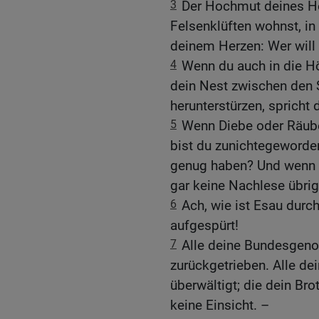
3
Der Hochmut deines Her
Felsenklüften wohnst, in
deinem Herzen: Wer will
4
Wenn du auch in die Hö
dein Nest zwischen den S
herunterstürzen, spricht
5
Wenn Diebe oder Räube
bist du zunichtegeworden
genug haben? Und wenn 
gar keine Nachlese übrig
6
Ach, wie ist Esau durc
aufgespürt!
7
Alle deine Bundesgeno
zurückgetrieben. Alle de
überwältigt; die dein Bro
keine Einsicht. –