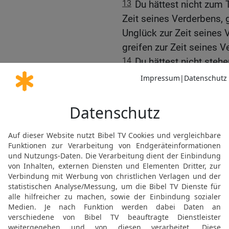
13
Du hättest nicht zum 
Zeit seines Verderbens, 
Unglück zur Zeit seines 
greifen zur Zeit seines V
14
Du hättest nicht steh
Entronnenen zu morden, s
sollen zur Zeit der Not.
Die Rettung Israels
15
Denn der Tag des HER
getan hast, soll dir gesc
zurück.
16
Denn wie ihr auf mein
sollen alle Völker täglich
ausschlürfen und sollen 
17
Aber auf dem Berge Zio
sein, und das Haus Jakob