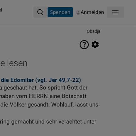
l
Spenden
Anmelden
Menü
Obadja
ne lesen
 die Edomiter (vgl.
Jer 49,7-22
)
a geschaut hat. So spricht Gott der
haben vom HERRN eine Botschaft
r die Völker gesandt: Wohlauf, lasst uns
ering gemacht und sehr verachtet unter