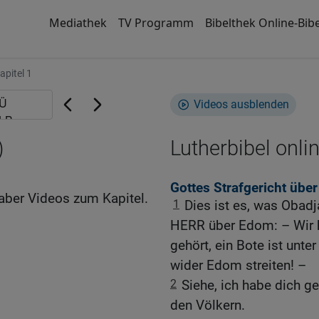
Mediathek
TV Programm
Bibelthek Online-Bibe
apitel 1
Videos ausblenden
)
Lutherbibel onli
Gottes Strafgericht über
aber Videos zum Kapitel.
1
Dies ist es, was Obadj
HERR über Edom: – Wir 
gehört, ein Bote ist unte
wider Edom streiten! –
2
Siehe, ich habe dich g
den Völkern.