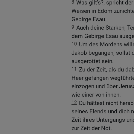
8
Was gilt’s?, spricht der
Weisen in Edom zunicht
Gebirge Esau.
9
Auch deine Starken, Te
dem Gebirge Esau ausger
10
Um des Mordens wille
Jakob begangen, sollst 
ausgerottet sein.
11
Zu der Zeit, als du d
Heer gefangen wegführte
einzogen und über Jerus
wie einer von ihnen.
12
Du hättest nicht herab
seines Elends und dich n
Zeit ihres Untergangs un
zur Zeit der Not.