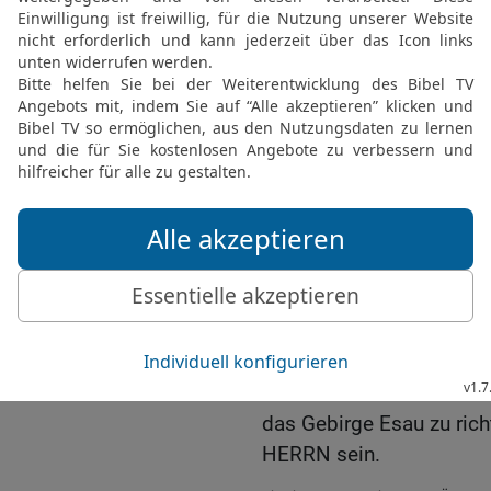
18
Und das Haus Jakob s
Josef eine Flamme, aber
anzünden und verzehren
entrinnen wird; denn der
19
Und die im Südland w
die im Hügelland das Lan
Gefilde Ephraims und da
Benjamin das Gebirge Gi
20
Und die Weggeführten
Kanaaniter bis nach Sare
Jerusalem, die in Sefara
besitzen.
21
Und es werden die Ger
das Gebirge Esau zu rich
HERRN sein.