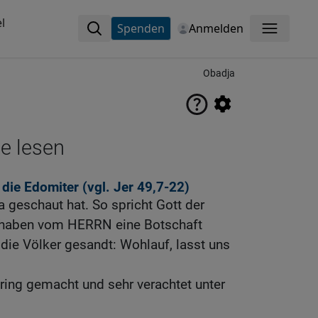
l
Spenden
Anmelden
Menü
Obadja
ne lesen
 die Edomiter (vgl.
Jer 49,7-22
)
a geschaut hat. So spricht Gott der
haben vom HERRN eine Botschaft
r die Völker gesandt: Wohlauf, lasst uns
ering gemacht und sehr verachtet unter