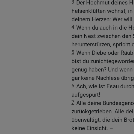
3
Der Hochmut deines Her
Felsenklüften wohnst, in
deinem Herzen: Wer will
4
Wenn du auch in die Hö
dein Nest zwischen den S
herunterstürzen, spricht
5
Wenn Diebe oder Räube
bist du zunichtegeworden
genug haben? Und wenn 
gar keine Nachlese übrig
6
Ach, wie ist Esau durc
aufgespürt!
7
Alle deine Bundesgeno
zurückgetrieben. Alle de
überwältigt; die dein Bro
keine Einsicht. –