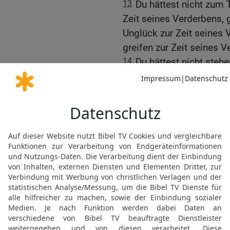
13
Du hättest nicht zum 
Zeit seines Verderbens, 
Unglück zur Zeit seines 
greifen zur Zeit seines V
14
Du hättest nicht steh
Entronnenen zu morden, s
sollen zur Zeit der Not.
Die Rettung Israels
15
Denn der Tag des HERR
getan hast, soll dir gesc
zurück.
16
Denn wie ihr auf mein
sollen alle Völker täglich
ausschlürfen und sollen 
17
Aber auf dem Berge Zio
sein, und das Haus Jakob