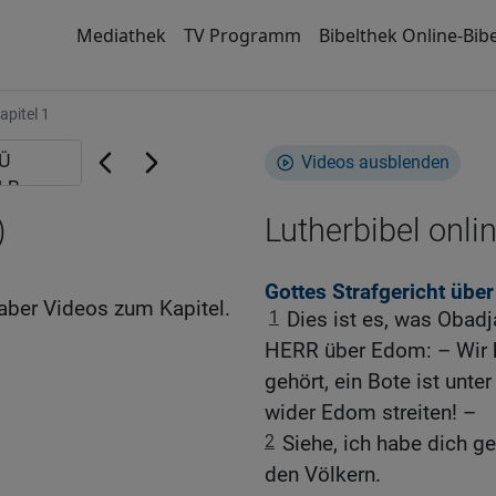
Mediathek
TV Programm
Bibelthek Online-Bibe
apitel 1
Videos ausblenden
)
Lutherbibel onli
Gottes Strafgericht über
aber Videos zum Kapitel.
1
Dies ist es, was Obadj
HERR über Edom: – Wir 
gehört, ein Bote ist unte
wider Edom streiten! –
2
Siehe, ich habe dich g
den Völkern.