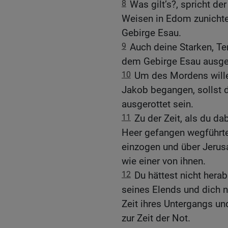
8
Was gilt’s?, spricht der
Weisen in Edom zunicht
Gebirge Esau.
9
Auch deine Starken, Te
dem Gebirge Esau ausger
10
Um des Mordens wille
Jakob begangen, sollst 
ausgerottet sein.
11
Zu der Zeit, als du d
Heer gefangen wegführte
einzogen und über Jerus
wie einer von ihnen.
12
Du hättest nicht herab
seines Elends und dich n
Zeit ihres Untergangs un
zur Zeit der Not.