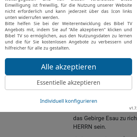
18
Und das Haus Jakob s
Josef eine Flamme, aber
anzünden und verzehren
entrinnen wird; denn der
19
Und die im Südland 
die im Hügelland das Lan
Gefilde Ephraims und da
Benjamin das Gebirge Gi
20
Und die Weggeführten
Kanaaniter bis nach Sare
Jerusalem, die in Sefara
besitzen.
21
Und es werden die Ger
das Gebirge Esau zu rich
HERRN sein.