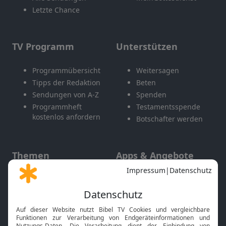
Letzte Chance
TV Programm
Unterstützen
Programmübersicht
Weitersagen
Tipps der Redaktion
Beten
Sendungen von A-Z
Spenden
Programmheft
Testamentsspende
kostenlos anfordern
Botschafter werden
Themen
Apps & Angebote
Gott und Bibel erklärt
Newsletter
Feiertage
Mobile App
Interviews
Kids App
Neuigkeiten
Smart TV