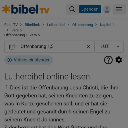
Spenden
Me
Bibel TV
Bibelthek
Lutherbibel
Offenbarung
Kapitel 1
Vers 5
Offenbarung 1, Vers 5
Videos einblenden
Lutherbibel online lesen
1
Dies ist die Offenbarung Jesu Christi, die ihm
Gott gegeben hat, seinen Knechten zu zeigen,
was in Kürze geschehen soll; und er hat sie
gedeutet und gesandt durch seinen Engel zu
seinem Knecht Johannes,
2
der bezeugt hat das Wort Gottes und das