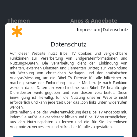
Themen
Apps & Angebote
Gott und Bibel erklärt
Newsletter
Feiertage
Mobile App
Interviews
Kids App
Neuigkeiten
Smart TV
HbbTV
Bibelthek Online-Bibel
Nächster Gottesdienst
Bibel TV
Service
Über uns
Kontakt
Jobs
TV-Empfang
Presse
FAQ