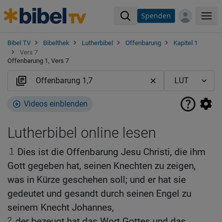
Spenden
Me
Bibel TV
Bibelthek
Lutherbibel
Offenbarung
Kapitel 1
Vers 7
Offenbarung 1, Vers 7
Videos einblenden
Lutherbibel online lesen
1
Dies ist die Offenbarung Jesu Christi, die ihm
Gott gegeben hat, seinen Knechten zu zeigen,
was in Kürze geschehen soll; und er hat sie
gedeutet und gesandt durch seinen Engel zu
seinem Knecht Johannes,
2
der bezeugt hat das Wort Gottes und das