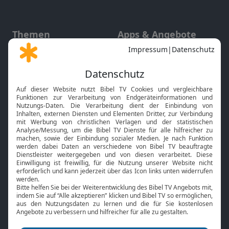
Themen
Apps & Angebote
Gott und Bibel erklärt
Newsletter
Feiertage
Mobile App
Interviews
Kids App
Neuigkeiten
Smart TV
HbbTV
Bibelthek Online-Bibel
Nächster Gottesdienst
Bibel TV
Service
Über uns
Kontakt
Jobs
TV-Empfang
Presse
FAQ