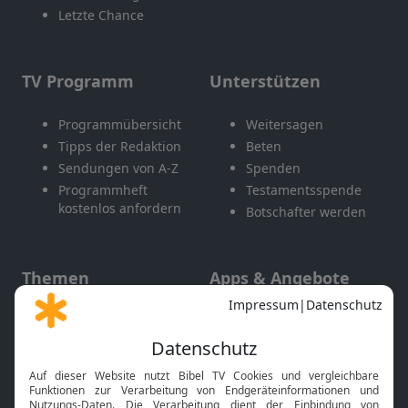
Letzte Chance
TV Programm
Unterstützen
Programmübersicht
Weitersagen
Tipps der Redaktion
Beten
Sendungen von A-Z
Spenden
Programmheft
Testamentsspende
kostenlos anfordern
Botschafter werden
Themen
Apps & Angebote
Gott und Bibel erklärt
Newsletter
Feiertage
Mobile App
Interviews
Kids App
Neuigkeiten
Smart TV