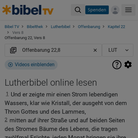
Spenden
Me
Bibel TV
Bibelthek
Lutherbibel
Offenbarung
Kapitel 22
Vers 8
Offenbarung 22, Vers 8
Videos einblenden
Lutherbibel online lesen
1
Und er zeigte mir einen Strom lebendigen
Wassers, klar wie Kristall, der ausgeht von dem
Thron Gottes und des Lammes,
2
mitten auf ihrer Straße und auf beiden Seiten
des Stromes Bäume des Lebens, die tragen
zwölfmal Früchte, jeden Monat bringen sie ihre