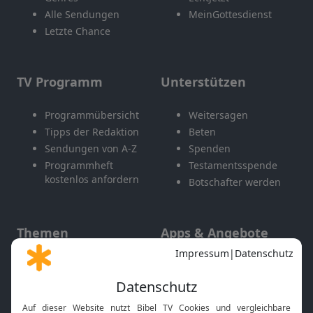
Alle Sendungen
MeinGottesdienst
Letzte Chance
TV Programm
Unterstützen
Programmübersicht
Weitersagen
Tipps der Redaktion
Beten
Sendungen von A-Z
Spenden
Programmheft
Testamentsspende
kostenlos anfordern
Botschafter werden
Themen
Apps & Angebote
Gott und Bibel erklärt
Newsletter
Feiertage
Mobile App
Interviews
Kids App