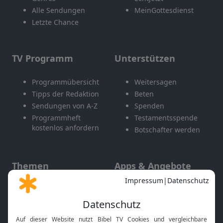
Alle Sendungen
MeinGottesdienst
Letzte Chance
TV Programm
Unterstützen
Programmübersicht
Weitersagen
Tipps der Redaktion
Beten
Sendungen von A-Z
Spenden
Programmheft
Testamentsspende
kostenlos anfordern
Botschafter werden
Themen
Apps & Angebote
Gott und Bibel erklärt
Newsletter
Feiertage
Mobile App
Interviews
Kids App