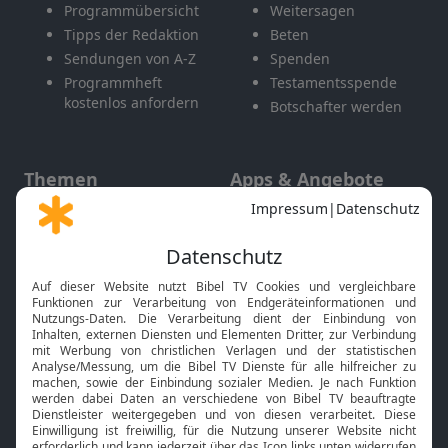
Programmübersicht
Weitersagen
Tipps der Redaktion
Beten
Sendungen von A-Z
Spenden
Programmheft
Testamentsspende
kostenlos anfordern
Botschafter werden
Themen
Apps & Angebote
Gott und Bibel erklärt
Newsletter
Feiertage
Mobile App
Interviews
Kids App
Neuigkeiten
Smart TV
HbbTV
Bibelthek Online-Bibel
Nächster Gottesdienst
Bibel TV
Service