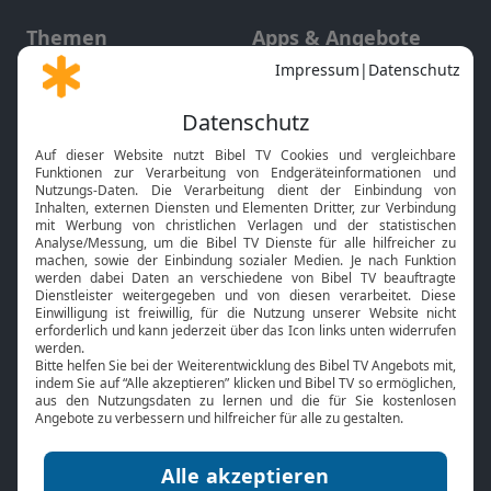
Themen
Apps & Angebote
Gott und Bibel erklärt
Newsletter
Feiertage
Mobile App
Interviews
Kids App
Neuigkeiten
Smart TV
HbbTV
Bibelthek Online-Bibel
Nächster Gottesdienst
Bibel TV
Service
Über uns
Kontakt
Jobs
TV-Empfang
Presse
FAQ
Mediadaten