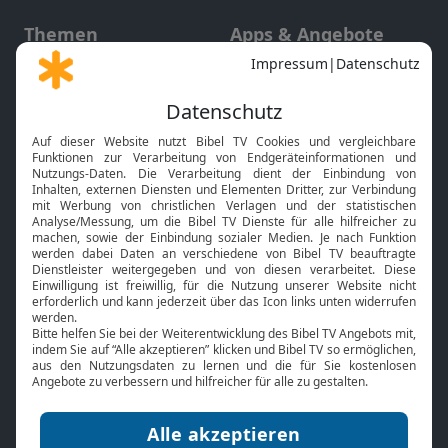
Themen
Apps & Angebote
Gott und Bibel erklärt
Newsletter
Feiertage
Mobile App
Interviews
Kids App
Neuigkeiten
Smart TV
HbbTV
Bibelthek Online-Bibel
Nächster Gottesdienst
Bibel TV
Service
Über uns
Kontakt
Jobs
TV-Empfang
Presse
FAQ
Mediadaten