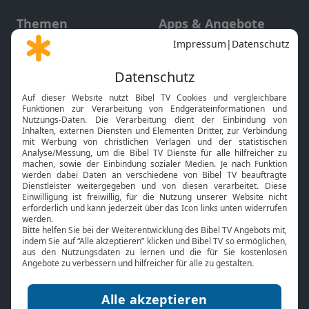
Themen
Apps & Angebote
Gott und Bibel erklärt
Newsletter
Feiertage
Mobile App
Interviews
Kids App
Neuigkeiten
Smart TV
HbbTV
Bibelthek Online-Bibel
Nächster Gottesdienst
Bibel TV
Service
Über uns
Kontakt
Jobs
TV-Empfang
Presse
FAQ
Mediadaten