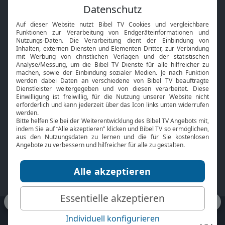
Feiertage
Mobile App
Interviews
Kids App
Neuigkeiten
Smart TV
HbbTV
Bibelthek Online-Bibel
Nächster Gottesdienst
Bibel TV
Service
Über uns
Kontakt
Jobs
TV-Empfang
Presse
FAQ
Mediadaten
bibeltv.de:
Impressum
Datenschutz
Nutzungsbedingungen