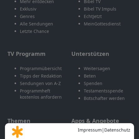
Mehr entdecken
Bibel TV
Exklusiv
Bibel TV Impuls
Genres
EchtJetzt
Alle Sendungen
MeinGottesdienst
Letzte Chance
TV Programm
Unterstützen
Programmübersicht
Weitersagen
Tipps der Redaktion
Beten
Sendungen von A-Z
Spenden
Programmheft
Testamentsspende
kostenlos anfordern
Botschafter werden
Themen
Apps & Angebote
Gott und Bibel erklärt
Newsletter