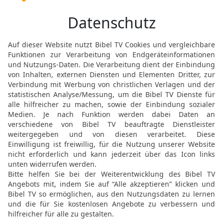
16
Denn auch nach Thessa
meinen Bedarf, einmal u
17
Nicht, dass ich das G
Frucht, damit sie euch re
18
Ich habe aber alles er
Fülle, nachdem ich durc
von euch gekommen ist: 
Opfer, Gott gefällig.
19
Mein Gott aber wird 
Reichtum in Herrlichkeit 
20
Gott aber, unserm Vate
Amen.
Grüße und Segenswuns
21
Grüßt alle Heiligen in
Brüder, die bei mir sind.