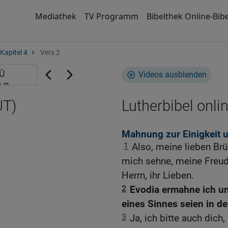
Mediathek
TV Programm
Bibelthek Online-Bibe
Kapitel 4
Vers 2
Videos ausblenden
UT)
Lutherbibel onli
Mahnung zur Einigkeit u
1
Also, meine lieben Br
mich sehne, meine Freud
Herrn, ihr Lieben.
2
Evodia ermahne ich un
eines Sinnes seien in d
3
Ja, ich bitte auch dich,