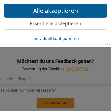
22
Es grüßen euch alle H
Haus des Kaisers.
23
Die Gnade des Herrn J
Die Bibel nach Martin Luthers Übersetz
Stuttgart
Möchtest du uns Feedback geben?
Bewertung der Bibelthek
FEEDBACK SENDEN