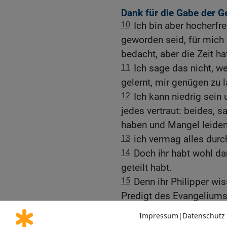
Dank für die Gabe der 
10
Ich bin aber hocherfre
geworden seid, für mich 
bedacht, aber die Zeit ha
11
Ich sage das nicht, we
gelernt, mir genügen zu l
12
Ich kann niedrig sein 
jedes vertraut: beides, s
haben und Mangel leiden
13
ich vermag alles durc
14
Doch ihr habt wohl da
geteilt habt.
15
Denn ihr Philipper wi
Predigt des Evangeliums
Gemeinde mit mir Gemei
Nehmen als ihr allein.