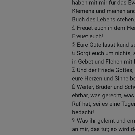
haben mit mir für das 
Klemens und meinen and
Buch des Lebens stehen
4
Freuet euch in dem Her
Freuet euch!
5
Eure Güte lasst kund s
6
Sorgt euch um nichts, s
in Gebet und Flehen mit
7
Und der Friede Gottes, 
eure Herzen und Sinne b
8
Weiter, Brüder und Sch
ehrbar, was gerecht, was
Ruf hat, sei es eine Tuge
bedacht!
9
Was ihr gelernt und e
an mir, das tut; so wird 