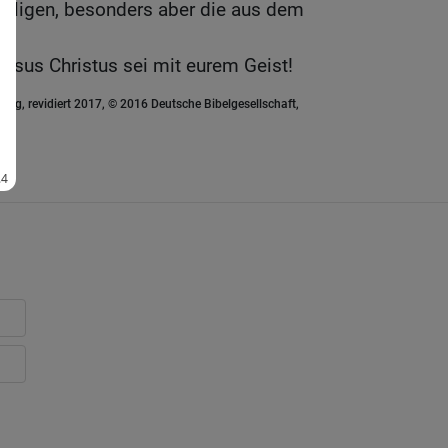
eiligen, besonders aber die aus dem
esus Christus sei mit eurem Geist!
ung, revidiert 2017, © 2016 Deutsche Bibelgesellschaft,