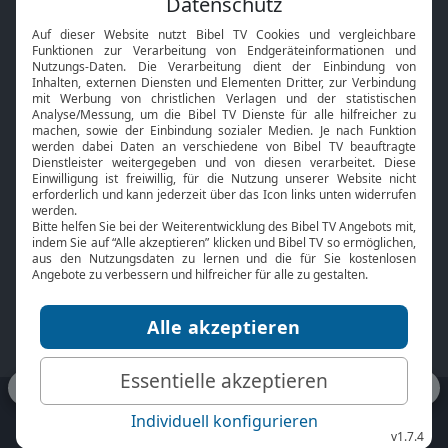
Interviews
Kids App
Neuigkeiten
Smart TV
HbbTV
Bibelthek Online-Bibel
Nächster Gottesdienst
Bibel TV
Service
Über uns
Kontakt
Jobs
TV-Empfang
Presse
FAQ
Mediadaten
bibeltv.de:
Impressum
Datenschutz
Nutzungsbedingungen