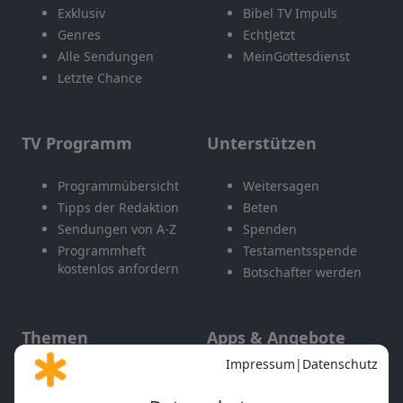
Exklusiv
Bibel TV Impuls
Genres
EchtJetzt
Alle Sendungen
MeinGottesdienst
Letzte Chance
TV Programm
Unterstützen
Programmübersicht
Weitersagen
Tipps der Redaktion
Beten
Sendungen von A-Z
Spenden
Programmheft
Testamentsspende
kostenlos anfordern
Botschafter werden
Themen
Apps & Angebote
Gott und Bibel erklärt
Newsletter
Feiertage
Mobile App