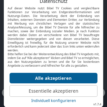
Interviews
Kids App
Neuigkeiten
Smart TV
HbbTV
Bibelthek Online-Bibel
Nächster Gottesdienst
Bibel TV
Service
Über uns
Kontakt
Jobs
TV-Empfang
Presse
FAQ
Mediadaten
bibeltv.de:
Impressum
Datenschutz
Nutzungsbedingungen