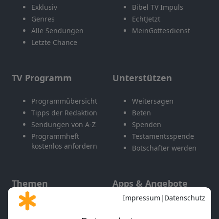
Exklusiv
Bibel TV Impuls
Genres
EchtJetzt
Alle Sendungen
MeinGottesdienst
Letzte Chance
TV Programm
Unterstützen
Programmübersicht
Weitersagen
Tipps der Redaktion
Beten
Sendungen von A-Z
Spenden
Programmheft
Testamentsspende
kostenlos anfordern
Botschafter werden
Themen
Apps & Angebote
Gott und Bibel erklärt
Newsletter
Feiertage
Mobile App