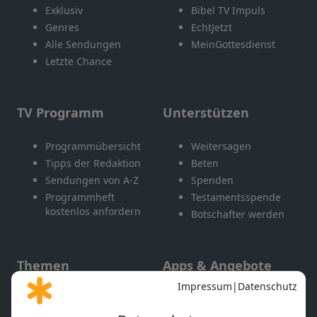
Exklusiv
Bibel TV Impuls
Genres
EchtJetzt
Alle Sendungen
MeinGottesdienst
Letzte Chance
TV Programm
Unterstützen
Programmübersicht
Weitersagen
Tipps der Redaktion
Beten
Sendungen von A-Z
Spenden
Programmheft
Testamentsspende
kostenlos anfordern
Botschafter werden
Themen
Apps & Angebote
Gott und Bibel erklärt
Newsletter
Feiertage
Mobile App