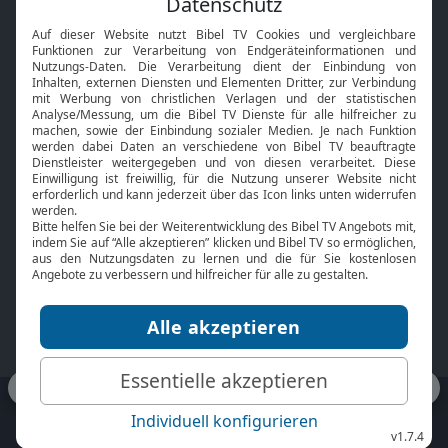
Interviews
Kids App
Neuigkeiten
Smart TV
HbbTV
Bibelthek Online-Bibel
Nächster Gottesdienst
Bibel TV
Service
Über uns
Kontakt
Jobs
TV-Empfang
Presse
FAQ
Mediadaten
bibeltv.de:
Impressum
Datenschutz
Nutzungsbedingungen