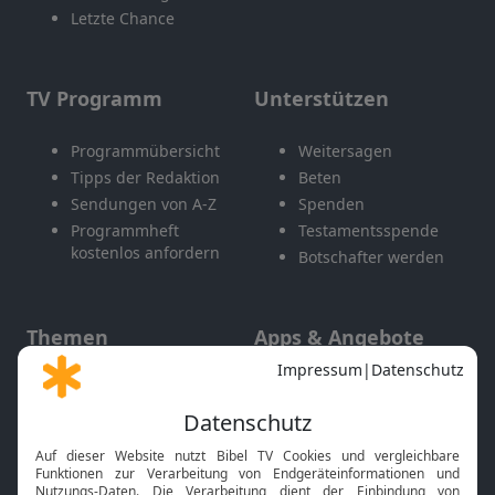
Letzte Chance
TV Programm
Unterstützen
Programmübersicht
Weitersagen
Tipps der Redaktion
Beten
Sendungen von A-Z
Spenden
Programmheft
Testamentsspende
kostenlos anfordern
Botschafter werden
Themen
Apps & Angebote
Gott und Bibel erklärt
Newsletter
Feiertage
Mobile App
Interviews
Kids App
Neuigkeiten
Smart TV