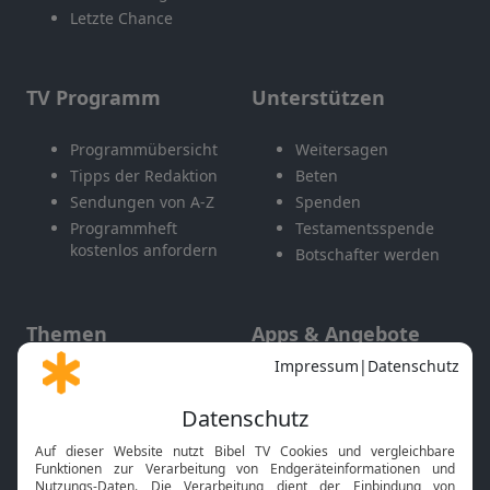
Letzte Chance
TV Programm
Unterstützen
Programmübersicht
Weitersagen
Tipps der Redaktion
Beten
Sendungen von A-Z
Spenden
Programmheft
Testamentsspende
kostenlos anfordern
Botschafter werden
Themen
Apps & Angebote
Gott und Bibel erklärt
Newsletter
Feiertage
Mobile App
Interviews
Kids App
Neuigkeiten
Smart TV