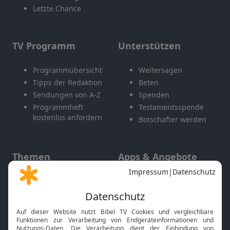
Letzte Chance
TV Programm
Unterstützen
Programmübersicht
Weitersagen
Tipps der Redaktion
Beten
Sendungen von A-Z
Spenden
Programmheft
Testamentsspende
kostenlos anfordern
Botschafter werden
Themen
Apps & Angebote
Gott und Bibel erklärt
Newsletter
Feiertage
Mobile App
Interviews
Kids App
Neuigkeiten
Smart TV