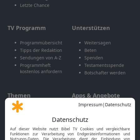
Letzte Chance
TV Programm
Unterstützen
Programmübersicht
Weitersagen
Tipps der Redaktion
Beten
Sendungen von A-Z
Spenden
Programmheft
Testamentsspende
kostenlos anfordern
Botschafter werden
Themen
Apps & Angebote
Gott und Bibel erklärt
Newsletter
Feiertage
Mobile App
Interviews
Kids App
Neuigkeiten
Smart TV