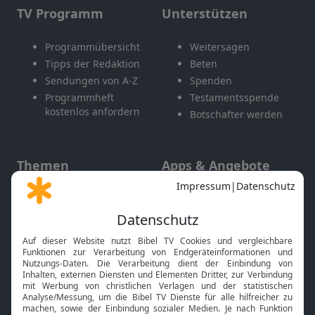
TV Programm
Unterstützen
Programmübersicht
Weitersagen
Tipps der Redaktion
Beten
Sendungen von A-Z
Spenden
Programmheft
Testamentsspende
kostenlos anfordern
Botschafter werden
Themen
Apps & Angebote
Gott und Bibel erklärt
Newsletter
Feiertage
Mobile App
Interviews
Kids App
Neuigkeiten
Smart TV
HbbTV
Bibelthek Online-Bibel
Nächster Gottesdienst