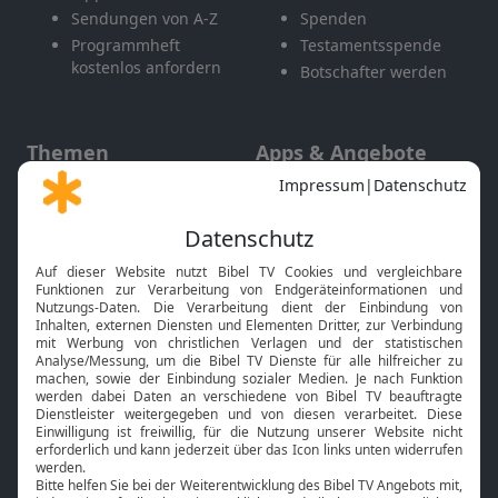
Sendungen von A-Z
Spenden
Programmheft
Testamentsspende
kostenlos anfordern
Botschafter werden
Themen
Apps & Angebote
Gott und Bibel erklärt
Newsletter
Feiertage
Mobile App
Interviews
Kids App
Neuigkeiten
Smart TV
HbbTV
Bibelthek Online-Bibel
Nächster Gottesdienst
Bibel TV
Service