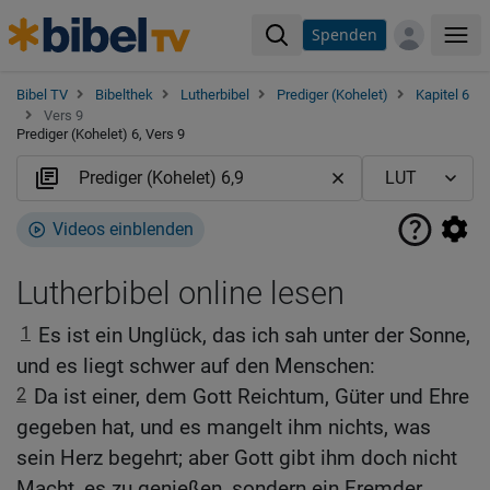
Spenden
Me
Bibel TV
Bibelthek
Lutherbibel
Prediger (Kohelet)
Kapitel 6
Vers 9
Prediger (Kohelet) 6, Vers 9
Videos einblenden
Lutherbibel online lesen
1
Es ist ein Unglück, das ich sah unter der Sonne,
und es liegt schwer auf den Menschen:
2
Da ist einer, dem Gott Reichtum, Güter und Ehre
gegeben hat, und es mangelt ihm nichts, was
sein Herz begehrt; aber Gott gibt ihm doch nicht
Macht, es zu genießen, sondern ein Fremder