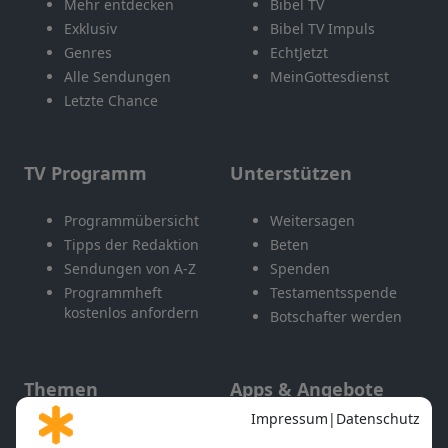
Mehr entdecken
Bibel TV
Exklusiv
Bibel TV Impuls
Genres
EchtJetzt
Alle Sendungen
MeinGottesdienst
Letzte Chance
TV Programm
Unterstützen
Programmübersicht
Weitersagen
Tipps der Redaktion
Beten
Sendungen von A-Z
Spenden
Programmheft
Testamentsspende
kostenlos anfordern
Botschafter werden
Themen
Apps & Angebote
Gott und Bibel erklärt
Newsletter