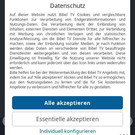
Feiertage
Mobile App
Interviews
Kids App
Neuigkeiten
Smart TV
HbbTV
Bibelthek Online-Bibel
Nächster Gottesdienst
Bibel TV
Service
Über uns
Kontakt
Jobs
TV-Empfang
Presse
FAQ
Mediadaten
bibeltv.de:
Impressum
Datenschutz
Nutzungsbedingungen